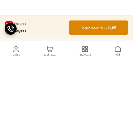
۴۵۰٬۰۰۰
22
%
افزودن به سبد خرید
350,000
خانه
دسته‌بندی
سبد خرید
پروفایل
ما ۲۴ ساعته در خدمتیم
شماره تماس
09102079508