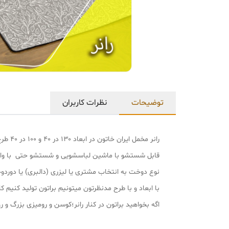
توضیحات
نظرات کاربران
رانر مخمل ایران خاتون در ابعاد ۱۳۰ در ۴۰ و ۱۰۰ در ۴۰ طرح سنتی پارچه مخمل پورشه لمینت دار درجه یک و بسیار نرم و لطیف هست.
قابل شستشو با ماشین لباسشویی و شستشو حتی با وا
نوع دوخت به انتخاب مشتری یا لیزری (دالبری) یا دورد
با ابعاد و با طرح مدنظرتون میتونیم براتون تولید کنیم کافی با شماره پشتیب
اگه بخواهید براتون در کنار رانر؛کوسن و رومیزی بزرگ