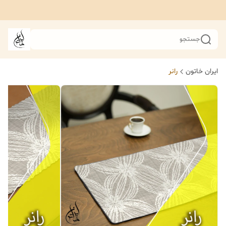
جستجو
ایران خاتون
رانر