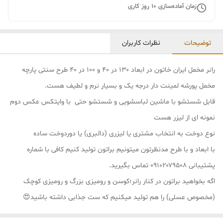
زمان آماده‌سازی
10
روز کاری
توضیحات
نظرات کاربران
رانر مخمل ایران خاتون در ابعاد ۱۳۰ در ۴۰ و ۱۰۰ در ۴۰ طرح سنتی پارچه
مخمل پورشه لمینت دار درجه یک و بسیار نرم و لطیف هست.
قابل شستشو با ماشین لباسشویی و شستشو حتی با وایتکس عکس دوم
نمونه ای از لیزر هست
نوع دوخت به انتخاب مشتری یا لیزری (دالبری) یا دوردوخت ساده
با ابعاد و با طرح مدنظرتون میتونیم براتون تولید کنیم کافی با شماره
پشتیبانی ۰۹۱۰۲۰۷۹۵۰۸ تماس بگیرید.
اگه بخواهید براتون در کنار رانر؛کوسن و رومیزی بزرگ و رومیزی کوچک
(مخصوص عسلی) را هم تولید میکنیم که ست جذابی داشته باشید😍