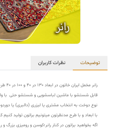
توضیحات
نظرات کاربران
رانر مخمل ایران خاتون در ابعاد ۱۳۰ در ۴۰ و ۱۰۰ در ۴۰ طرح سنتی پارچه مخمل پورشه لمینت دار درجه یک و بسیار نرم و لطیف هست.
قابل شستشو با ماشین لباسشویی و شستشو حتی با وا
نوع دوخت به انتخاب مشتری یا لیزری (دالبری) یا دورد
با ابعاد و با طرح مدنظرتون میتونیم براتون تولید کنیم کافی با شماره پشتیب
اگه بخواهید براتون در کنار رانر؛کوسن و رومیزی بزرگ