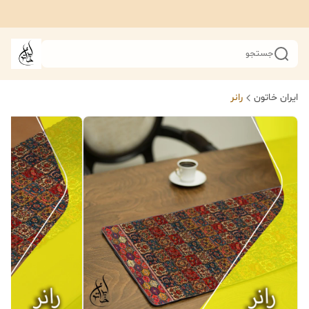
جستجو
ایران خاتون
رانر