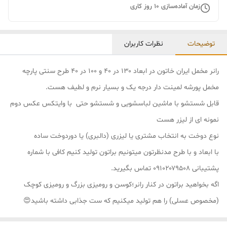
زمان آماده‌سازی
10
روز کاری
توضیحات
نظرات کاربران
رانر مخمل ایران خاتون در ابعاد ۱۳۰ در ۴۰ و ۱۰۰ در ۴۰ طرح سنتی پارچه
مخمل پورشه لمینت دار درجه یک و بسیار نرم و لطیف هست.
قابل شستشو با ماشین لباسشویی و شستشو حتی با وایتکس عکس دوم
نمونه ای از لیزر هست
نوع دوخت به انتخاب مشتری یا لیزری (دالبری) یا دوردوخت ساده
با ابعاد و با طرح مدنظرتون میتونیم براتون تولید کنیم کافی با شماره
پشتیبانی ۰۹۱۰۲۰۷۹۵۰۸ تماس بگیرید.
اگه بخواهید براتون در کنار رانر؛کوسن و رومیزی بزرگ و رومیزی کوچک
(مخصوص عسلی) را هم تولید میکنیم که ست جذابی داشته باشید😍