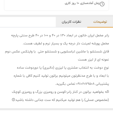
زمان آماده‌سازی
10
روز کاری
توضیحات
نظرات کاربران
رانر مخمل ایران خاتون در ابعاد ۱۳۰ در ۴۰ و ۱۰۰ در ۴۰ طرح سنتی پارچه
مخمل پورشه لمینت دار درجه یک و بسیار نرم و لطیف هست.
قابل شستشو با ماشین لباسشویی و شستشو حتی با وایتکس عکس دوم
نمونه ای از لیزر هست
نوع دوخت به انتخاب مشتری یا لیزری (دالبری) یا دوردوخت ساده
با ابعاد و با طرح مدنظرتون میتونیم براتون تولید کنیم کافی با شماره
پشتیبانی ۰۹۱۰۲۰۷۹۵۰۸ تماس بگیرید.
اگه بخواهید براتون در کنار رانر؛کوسن و رومیزی بزرگ و رومیزی کوچک
(مخصوص عسلی) را هم تولید میکنیم که ست جذابی داشته باشید😍