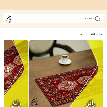
جستجو
ایران خاتون
رانر