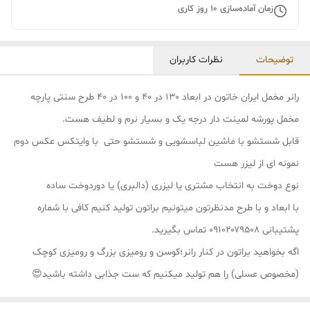
زمان آماده‌سازی
10
روز کاری
توضیحات
نظرات کاربران
رانر مخمل ایران خاتون در ابعاد ۱۳۰ در ۴۰ و ۱۰۰ در ۴۰ طرح سنتی پارچه
مخمل پورشه لمینت دار درجه یک و بسیار نرم و لطیف هست.
قابل شستشو با ماشین لباسشویی و شستشو حتی با وایتکس عکس دوم
نمونه ای از لیزر هست
نوع دوخت به انتخاب مشتری یا لیزری (دالبری) یا دوردوخت ساده
با ابعاد و با طرح مدنظرتون میتونیم براتون تولید کنیم کافی با شماره
پشتیبانی ۰۹۱۰۲۰۷۹۵۰۸ تماس بگیرید.
اگه بخواهید براتون در کنار رانر؛کوسن و رومیزی بزرگ و رومیزی کوچک
(مخصوص عسلی) را هم تولید میکنیم که ست جذابی داشته باشید😍