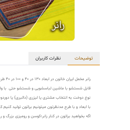
توضیحات
نظرات کاربران
رانر مخمل ایران خاتون در ابعاد ۱۳۰ در ۴۰ و ۱۰۰ در ۴۰ طرح سنتی پارچه مخمل پورشه لمینت دار درجه یک و بسیار نرم و لطیف هست.
قابل شستشو با ماشین لباسشویی و شستشو حتی با وا
نوع دوخت به انتخاب مشتری یا لیزری (دالبری) یا دورد
با ابعاد و با طرح مدنظرتون میتونیم براتون تولید کنیم کافی با شماره پشتیب
اگه بخواهید براتون در کنار رانر؛کوسن و رومیزی بزرگ