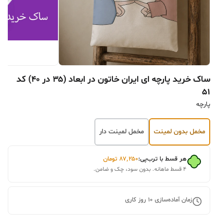
ساک خرید پارچه ای ایران خاتون در ابعاد (۳۵ در ۴۰) کد
۵۱
پارچه
مخمل بدون لمینت
مخمل لمینت دار
هر قسط با ترب‌پی:
۸۷٬۲۵۰
تومان
۴ قسط ماهانه. بدون سود، چک و ضامن.
زمان آماده‌سازی
10
روز کاری