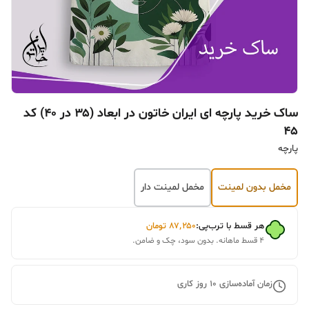
ساک خرید پارچه ای ایران خاتون در ابعاد (۳۵ در ۴۰) کد
۴۵
پارچه
مخمل بدون لمینت
مخمل لمینت دار
هر قسط با ترب‌پی:
۸۷٬۲۵۰
تومان
۴ قسط ماهانه. بدون سود، چک و ضامن.
زمان آماده‌سازی
10
روز کاری