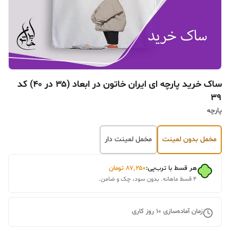
ساک خرید پارچه ای ایران خاتون در ابعاد (۳۵ در ۴۰) کد
۳۹
پارچه
مخمل بدون لمینت
مخمل لمینت دار
هر قسط با ترب‌پی:
۸۷٬۲۵۰
تومان
۴ قسط ماهانه. بدون سود، چک و ضامن.
زمان آماده‌سازی
10
روز کاری