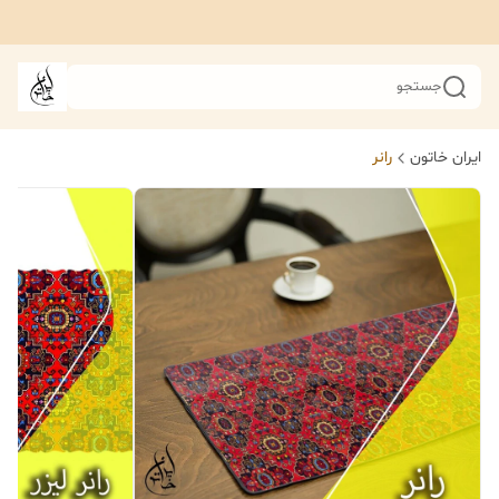
جستجو
ایران خاتون
رانر