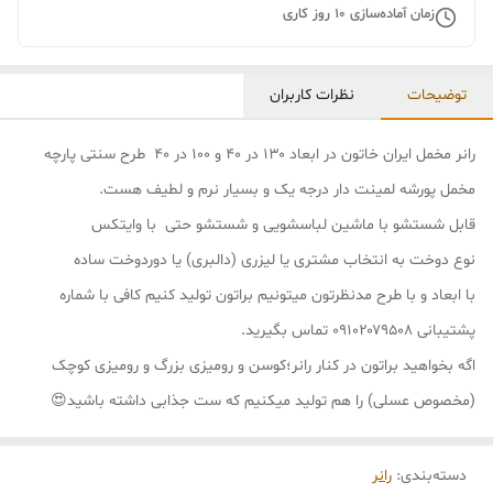
زمان آماده‌سازی
10
روز کاری
توضیحات
نظرات کاربران
رانر مخمل ایران خاتون در ابعاد ۱۳۰ در ۴۰ و ۱۰۰ در ۴۰ طرح سنتی پارچه
مخمل پورشه لمینت دار درجه یک و بسیار نرم و لطیف هست.
قابل شستشو با ماشین لباسشویی و شستشو حتی با وایتکس
نوع دوخت به انتخاب مشتری یا لیزری (دالبری) یا دوردوخت ساده
با ابعاد و با طرح مدنظرتون میتونیم براتون تولید کنیم کافی با شماره
پشتیبانی ۰۹۱۰۲۰۷۹۵۰۸ تماس بگیرید.
اگه بخواهید براتون در کنار رانر؛کوسن و رومیزی بزرگ و رومیزی کوچک
(مخصوص عسلی) را هم تولید میکنیم که ست جذابی داشته باشید😍
دسته‌بندی
:
رانر