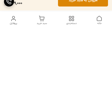
افزودن به سبد خرید
349,000
خانه
دسته‌بندی
سبد خرید
پروفایل
ما ۲۴ ساعته در خدمتیم
شماره تماس
09102079508