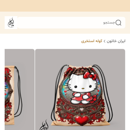
جستجو
ایران خاتون
کوله استخری