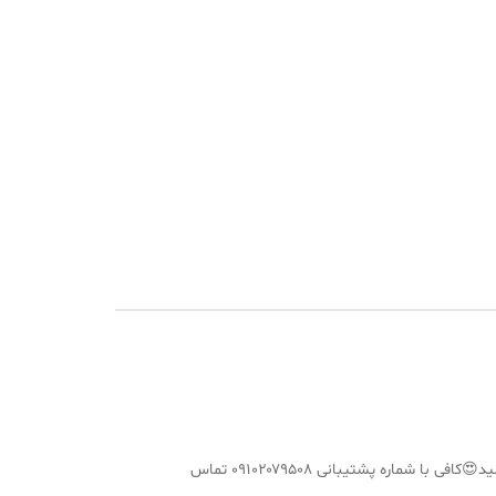
اگه بخواهید براتون در کنارش کوسن؛رانر و رومیزی بزرگ و رومیزی کوچک (مخصوص عسلی) را هم تولید میکنیم که ست جذابی داشته باشید😍کافی با شماره پشتیبانی ۰۹۱۰۲۰۷۹۵۰۸ تماس