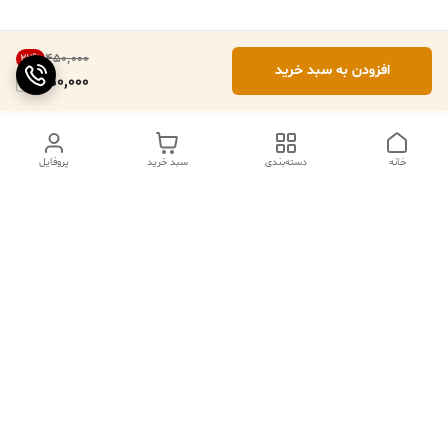
۴۵۰٬۰۰۰
22
%
افزودن به سبد خرید
350,000
خانه
دسته‌بندی
سبد خرید
پروفایل
ما ۲۴ ساعته در خدمتیم
شماره تماس
09102079508