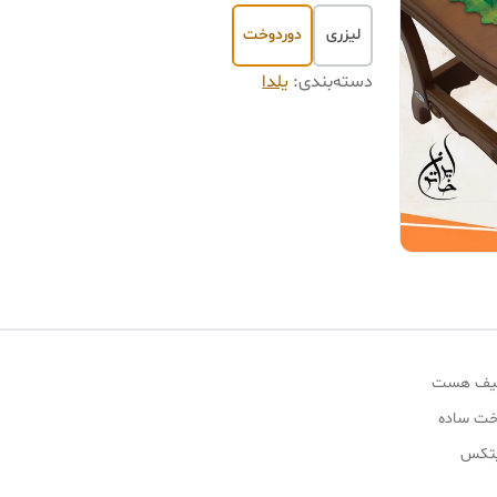
لیزری
دوردوخت
دسته‌بندی
:
یلدا
 لطیف هست
وخت ساده
یتکس