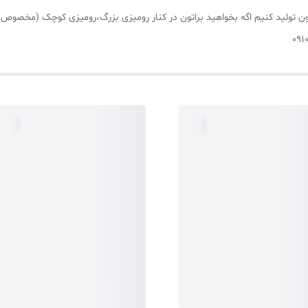
تون تولید کنیم اگه بخواهید براتون در کنار رومیزی بزرگ،رومیزی کوچک (مخصوص