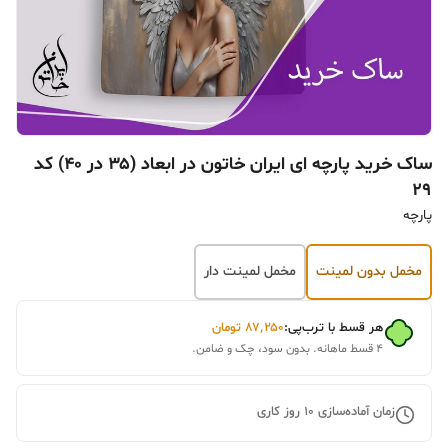
ساک خرید پارچه ای ایران خاتون در ابعاد (۳۵ در ۴۰) کد
۲۹
پارچه
مخمل بدون لمینت
مخمل لمینت دار
هر قسط با ترب‌پی:
۸۷٬۲۵۰
تومان
۴ قسط ماهانه. بدون سود، چک و ضامن.
زمان آماده‌سازی
10
روز کاری