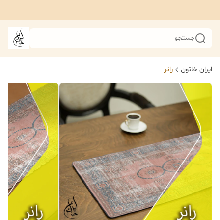
جستجو
ایران خاتون
رانر