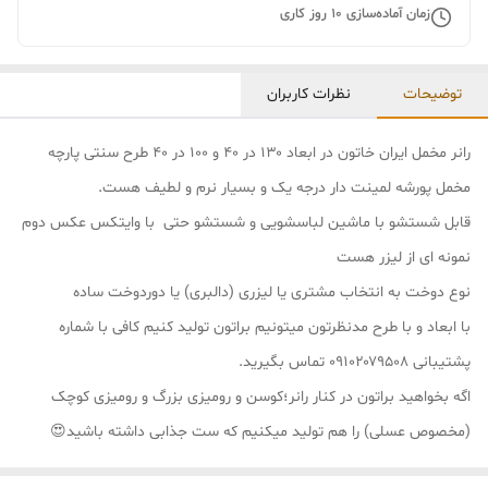
زمان آماده‌سازی
10
روز کاری
توضیحات
نظرات کاربران
رانر مخمل ایران خاتون در ابعاد ۱۳۰ در ۴۰ و ۱۰۰ در ۴۰ طرح سنتی پارچه
مخمل پورشه لمینت دار درجه یک و بسیار نرم و لطیف هست.
قابل شستشو با ماشین لباسشویی و شستشو حتی با وایتکس عکس دوم
نمونه ای از لیزر هست
نوع دوخت به انتخاب مشتری یا لیزری (دالبری) یا دوردوخت ساده
با ابعاد و با طرح مدنظرتون میتونیم براتون تولید کنیم کافی با شماره
پشتیبانی ۰۹۱۰۲۰۷۹۵۰۸ تماس بگیرید.
اگه بخواهید براتون در کنار رانر؛کوسن و رومیزی بزرگ و رومیزی کوچک
(مخصوص عسلی) را هم تولید میکنیم که ست جذابی داشته باشید😍