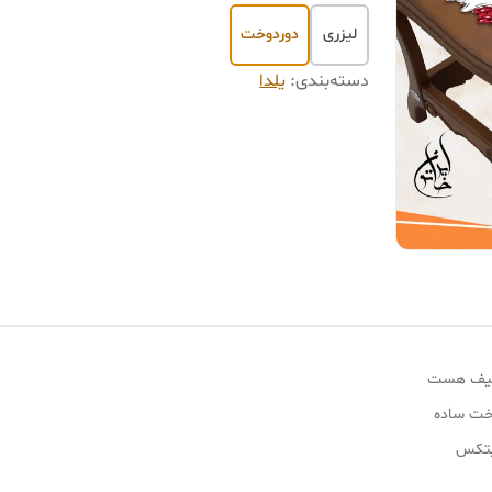
لیزری
دوردوخت
دسته‌بندی
:
یلدا
 لطیف هست
وخت ساده
یتکس