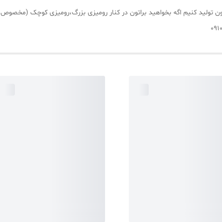
تون تولید کنیم اگه بخواهید براتون در کنار رومیزی بزرگ،رومیزی کوچک (مخصوص