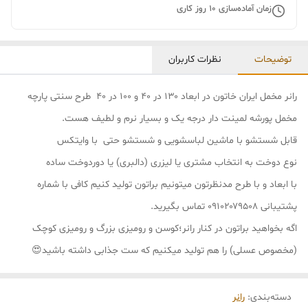
زمان آماده‌سازی
10
روز کاری
توضیحات
نظرات کاربران
رانر مخمل ایران خاتون در ابعاد ۱۳۰ در ۴۰ و ۱۰۰ در ۴۰ طرح سنتی پارچه
مخمل پورشه لمینت دار درجه یک و بسیار نرم و لطیف هست.
قابل شستشو با ماشین لباسشویی و شستشو حتی با وایتکس
نوع دوخت به انتخاب مشتری یا لیزری (دالبری) یا دوردوخت ساده
با ابعاد و با طرح مدنظرتون میتونیم براتون تولید کنیم کافی با شماره
پشتیبانی ۰۹۱۰۲۰۷۹۵۰۸ تماس بگیرید.
اگه بخواهید براتون در کنار رانر؛کوسن و رومیزی بزرگ و رومیزی کوچک
(مخصوص عسلی) را هم تولید میکنیم که ست جذابی داشته باشید😍
دسته‌بندی
:
رانر