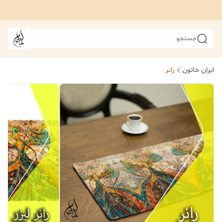
جستجو
ایران خاتون
رانر