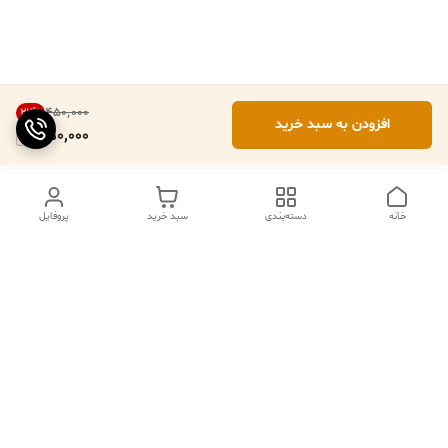
۴۵۰٬۰۰۰
22
%
افزودن به سبد خرید
350,000
خانه
دسته‌بندی
سبد خرید
پروفایل
ما ۲۴ ساعته در خدمتیم
شماره تماس
09102079508