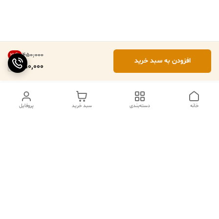
۴۵۰٬۰۰۰
22
%
افزودن به سبد خرید
350,000
خانه
دسته‌بندی
سبد خرید
پروفایل
ما ۲۴ ساعته در خدمتیم
شماره تماس
09102079508