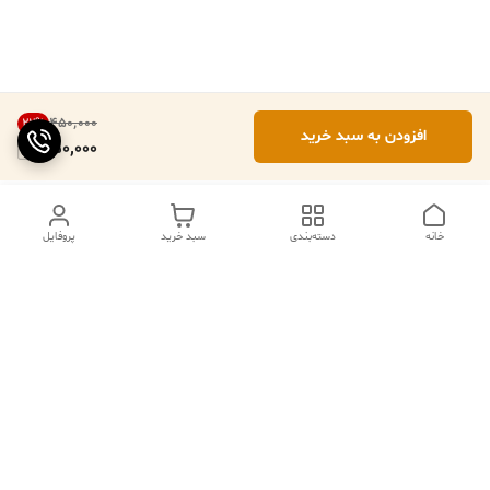
۴۵۰٬۰۰۰
22
%
افزودن به سبد خرید
350,000
خانه
دسته‌بندی
سبد خرید
پروفایل
ما ۲۴ ساعته در خدمتیم
شماره تماس
09102079508