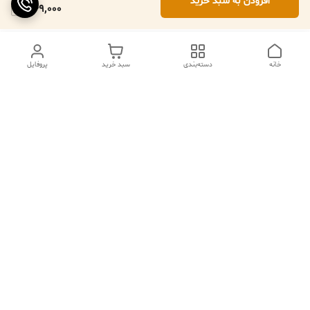
افزودن به سبد خرید
349,000
خانه
دسته‌بندی
سبد خرید
پروفایل
ما ۲۴ ساعته در خدمتیم
شماره تماس
09102079508