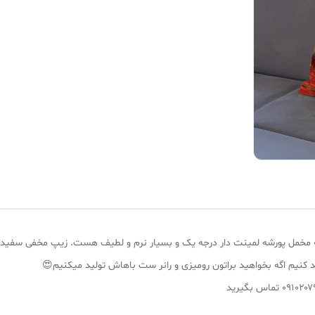
 خاتون۴۰در ۴۰طرح فرانسوی پارچه مخمل پورشه لمینت دار درجه یک و بسیار نرم و لطیف هست. ز
ید کنیم اگه بخواهید براتون رومیزی و رانر ست باهاش تولید میکنیم😍