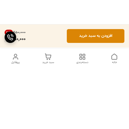
۴۵۰٬۰۰۰
22
%
افزودن به سبد خرید
350,000
خانه
دسته‌بندی
سبد خرید
پروفایل
ما ۲۴ ساعته در خدمتیم
شماره تماس
09102079508