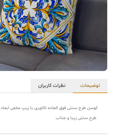
توضیحات
نظرات کاربران
کوسن طرح سنتی فوق العاده لاکچری با زیپ مخفی ابعاد 40 در 40 دو رو چاپ شستشو حتی با وایتکس در ضمن میتونید طرح دلخواهتون رو بدین براتون تولید کنیم .
طرح سنتی زیبا و جذاب