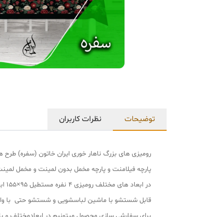
توضیحات
نظرات کاربران
رومیزی های بزرگ ناهار خوری ایران خاتون (سفره) طرح 
پارچه فیلامنت و پارچه مخمل بدون لمینت و مخمل لمینت
در ابعاد های مختلف رومیزی ۴ نفره مستطیل ۹۵×۱۵۵ ابعاد رومیزی ۴ نفره مربع ۱۳۵×۱۳۵ ابعاد رومیزی ۶ نفره ۱۳۵×۱۸۵ ابعاد رومیزی ۸ نفره ۱۳۵×۲۲۵
قابل شستشو با ماشین لباسشویی و شستشو حتی با و
برای سفارشی سازی محصول میتونیم در ابعادمختلف و با طرح مدنظر خو