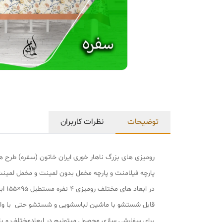
توضیحات
نظرات کاربران
رومیزی های بزرگ ناهار خوری ایران خاتون (سفره) طرح 
پارچه فیلامنت و پارچه مخمل بدون لمینت و مخمل لمینت
در ابعاد های مختلف رومیزی ۴ نفره مستطیل ۹۵×۱۵۵ ابعاد رومیزی ۴ نفره مربع ۱۳۵×۱۳۵ ابعاد رومیزی ۶ نفره ۱۳۵×۱۸۵ ابعاد رومیزی ۸ نفره ۱۳۵×۲۲۵
قابل شستشو با ماشین لباسشویی و شستشو حتی با و
برای سفارشی سازی محصول میتونیم در ابعادمختلف و با طرح مدنظر خو