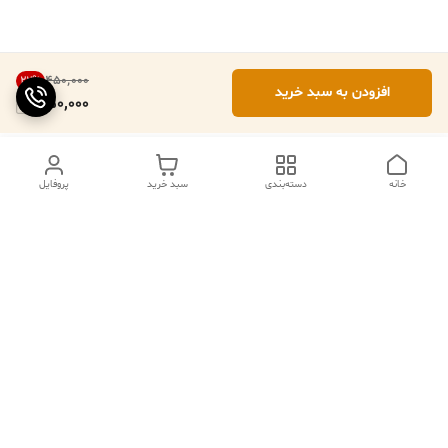
۴۵۰٬۰۰۰
22
%
افزودن به سبد خرید
350,000
خانه
دسته‌بندی
سبد خرید
پروفایل
ما ۲۴ ساعته در خدمتیم
شماره تماس
09102079508