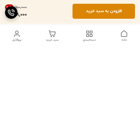
۲۵۰٬۰۰۰
20
%
افزودن به سبد خرید
198,000
خانه
دسته‌بندی
سبد خرید
پروفایل
ما ۲۴ ساعته در خدمتیم
شماره تماس
09102079508