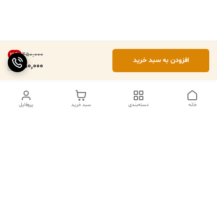
۴۵۰٬۰۰۰
22
%
افزودن به سبد خرید
350,000
خانه
دسته‌بندی
سبد خرید
پروفایل
ما ۲۴ ساعته در خدمتیم
شماره تماس
09102079508