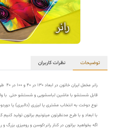
توضیحات
نظرات کاربران
رانر مخمل ایران خاتون در ابعاد ۱۳۰ در ۴۰ و ۱۰۰ در ۴۰ طرح سنتی پارچه مخمل پورشه لمینت دار درجه یک و بسیار نرم و لطیف هست.
قابل شستشو با ماشین لباسشویی و شستشو حتی با وا
نوع دوخت به انتخاب مشتری یا لیزری (دالبری) یا دورد
با ابعاد و با طرح مدنظرتون میتونیم براتون تولید کنیم کافی با شماره پشتیب
اگه بخواهید براتون در کنار رانر؛کوسن و رومیزی بزرگ