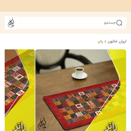
جستجو
ایران خاتون
رانر