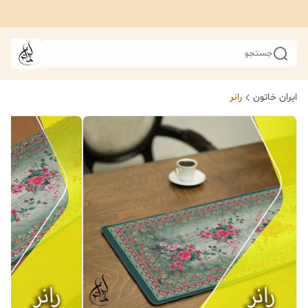
جستجو
ایران خاتون
رانر