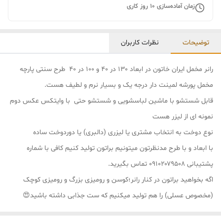
زمان آماده‌سازی
10
روز کاری
توضیحات
نظرات کاربران
رانر مخمل ایران خاتون در ابعاد ۱۳۰ در ۴۰ و ۱۰۰ در ۴۰ طرح سنتی پارچه
مخمل پورشه لمینت دار درجه یک و بسیار نرم و لطیف هست.
قابل شستشو با ماشین لباسشویی و شستشو حتی با وایتکس عکس دوم
نمونه ای از لیزر هست
نوع دوخت به انتخاب مشتری یا لیزری (دالبری) یا دوردوخت ساده
با ابعاد و با طرح مدنظرتون میتونیم براتون تولید کنیم کافی با شماره
پشتیبانی ۰۹۱۰۲۰۷۹۵۰۸ تماس بگیرید.
اگه بخواهید براتون در کنار رانر؛کوسن و رومیزی بزرگ و رومیزی کوچک
(مخصوص عسلی) را هم تولید میکنیم که ست جذابی داشته باشید😍