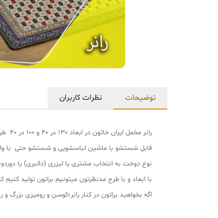
توضیحات
نظرات کاربران
رانر مخمل ایران خاتون در ابعاد ۱۳۰ در ۴۰ و ۱۰۰ در ۴۰ طرح سنتی پارچه مخمل پورشه لمینت دار درجه یک و بسیار نرم و لطیف هست.
قابل شستشو با ماشین لباسشویی و شستشو حتی با وا
نوع دوخت به انتخاب مشتری یا لیزری (دالبری) یا دورد
با ابعاد و با طرح مدنظرتون میتونیم براتون تولید کنیم کافی با شماره پشتیب
اگه بخواهید براتون در کنار رانر؛کوسن و رومیزی بزرگ