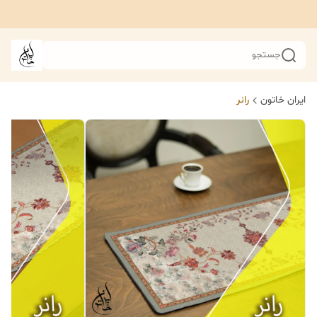
جستجو
ایران خاتون
رانر