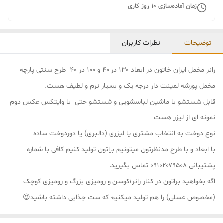
زمان آماده‌سازی
10
روز کاری
توضیحات
نظرات کاربران
رانر مخمل ایران خاتون در ابعاد ۱۳۰ در ۴۰ و ۱۰۰ در ۴۰ طرح سنتی پارچه
مخمل پورشه لمینت دار درجه یک و بسیار نرم و لطیف هست.
قابل شستشو با ماشین لباسشویی و شستشو حتی با وایتکس عکس دوم
نمونه ای از لیزر هست
نوع دوخت به انتخاب مشتری یا لیزری (دالبری) یا دوردوخت ساده
با ابعاد و با طرح مدنظرتون میتونیم براتون تولید کنیم کافی با شماره
پشتیبانی ۰۹۱۰۲۰۷۹۵۰۸ تماس بگیرید.
اگه بخواهید براتون در کنار رانر؛کوسن و رومیزی بزرگ و رومیزی کوچک
(مخصوص عسلی) را هم تولید میکنیم که ست جذابی داشته باشید😍