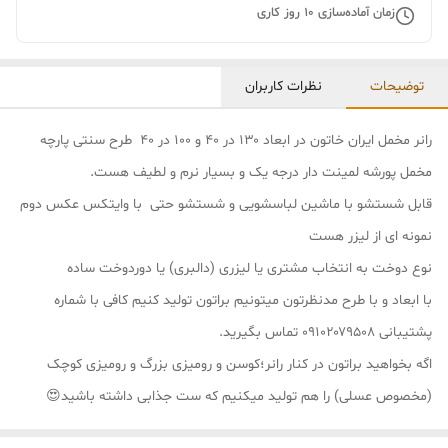
زمان آماده‌سازی
10
روز کاری
توضیحات
نظرات کاربران
رانر مخمل ایران خاتون در ابعاد ۱۳۰ در ۴۰ و ۱۰۰ در ۴۰ طرح سنتی پارچه
مخمل پورشه لمینت دار درجه یک و بسیار نرم و لطیف هست.
قابل شستشو با ماشین لباسشویی و شستشو حتی با وایتکس عکس دوم
نمونه ای از لیزر هست
نوع دوخت به انتخاب مشتری یا لیزری (دالبری) یا دوردوخت ساده
با ابعاد و با طرح مدنظرتون میتونیم براتون تولید کنیم کافی با شماره
پشتیبانی ۰۹۱۰۲۰۷۹۵۰۸ تماس بگیرید.
اگه بخواهید براتون در کنار رانر؛کوسن و رومیزی بزرگ و رومیزی کوچک
(مخصوص عسلی) را هم تولید میکنیم که ست جذابی داشته باشید😍