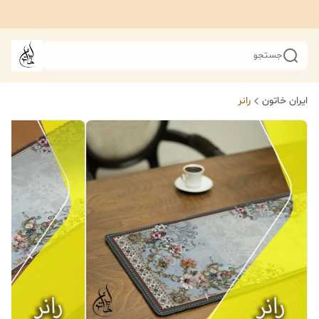
جستجو
ایران خاتون
رانر