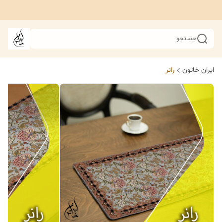
جستجو
ایران خاتون
رانر