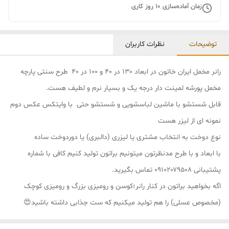
زمان آماده‌سازی
10
روز کاری
توضیحات
نظرات کاربران
رانر مخمل ایران خاتون در ابعاد ۱۳۰ در ۴۰ و ۱۰۰ در ۴۰ طرح سنتی پارچه
مخمل پورشه لمینت دار درجه یک و بسیار نرم و لطیف هست.
قابل شستشو با ماشین لباسشویی و شستشو حتی با وایتکس عکس دوم
نمونه ای از لیزر هست
نوع دوخت به انتخاب مشتری یا لیزری (دالبری) یا دوردوخت ساده
با ابعاد و با طرح مدنظرتون میتونیم براتون تولید کنیم کافی با شماره
پشتیبانی ۰۹۱۰۲۰۷۹۵۰۸ تماس بگیرید.
اگه بخواهید براتون در کنار رانر؛کوسن و رومیزی بزرگ و رومیزی کوچک
(مخصوص عسلی) را هم تولید میکنیم که ست جذابی داشته باشید😍