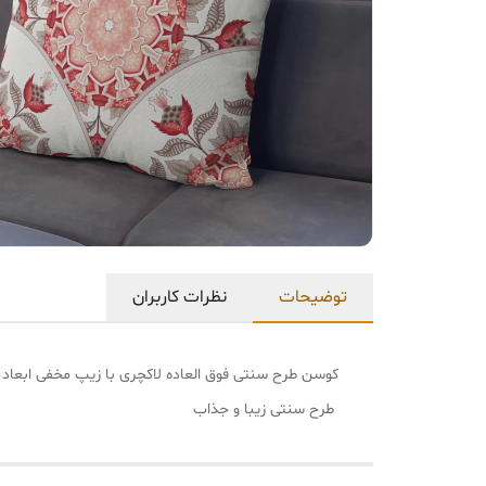
توضیحات
نظرات کاربران
کوسن طرح سنتی فوق العاده لاکچری با زیپ مخفی ابعاد 40 در 40 دو رو چاپ شستشو حتی با وایتکس در ضمن میتونید طرح دلخواهتون رو بدین براتون تولید کنیم .
طرح سنتی زیبا و جذاب