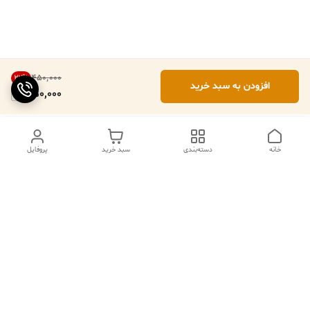
۴۵۰٬۰۰۰
22
%
افزودن به سبد خرید
350,000
خانه
دسته‌بندی
سبد خرید
پروفایل
ما ۲۴ ساعته در خدمتیم
شماره تماس
09102079508