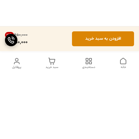
۴۵۰٬۰۰۰
22
%
افزودن به سبد خرید
350,000
خانه
دسته‌بندی
سبد خرید
پروفایل
ما ۲۴ ساعته در خدمتیم
شماره تماس
09102079508