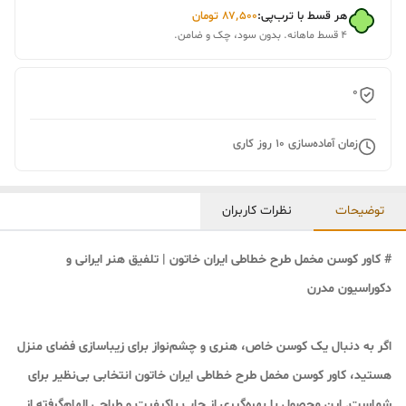
هر قسط با ترب‌پی:
۸۷٬۵۰۰
تومان
۴ قسط ماهانه. بدون سود، چک و ضامن.
0
زمان آماده‌سازی
10
روز کاری
توضیحات
نظرات کاربران
# کاور کوسن مخمل طرح خطاطی ایران خاتون | تلفیق هنر ایرانی و
دکوراسیون مدرن
اگر به دنبال یک
کوسن خاص، هنری و چشم‌نواز
برای زیباسازی فضای منزل
هستید، کاور کوسن مخمل طرح خطاطی ایران خاتون انتخابی بی‌نظیر برای
شماست. این محصول با بهره‌گیری از چاپ باکیفیت و طراحی الهام‌گرفته از