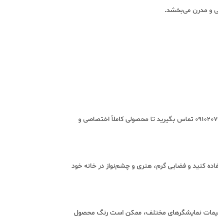
ی و مدرن می‌بخشد.
نیز فراهم است. کافی است با پشتیبانی مجموعه 09194820251 یا 09102079508 تماس بگیرید تا محصولی کاملاً اختصاصی و
ده کنید و فضایی گرم، هنری و چشم‌نواز در خانه خود
 و تنظیمات نمایشگرهای مختلف، ممکن است رنگ محصول