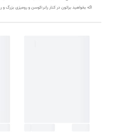
اگه بخواهید براتون در کنار رانر؛کوسن و رومیزی بزرگ