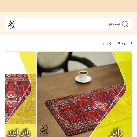
جستجو
ایران خاتون
رانر