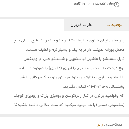
زمان آماده‌سازی
10
روز کاری
توضیحات
نظرات کاربران
رانر مخمل ایران خاتون در ابعاد ۱۳۰ در ۴۰ و ۱۰۰ در ۴۰ طرح سنتی پارچه
مخمل پورشه لمینت دار درجه یک و بسیار نرم و لطیف هست.
قابل شستشو با ماشین لباسشویی و شستشو حتی با وایتکس
نوع دوخت به انتخاب مشتری یا لیزری (دالبری) یا دوردوخت ساده
با ابعاد و با طرح مدنظرتون میتونیم براتون تولید کنیم کافی با شماره
پشتیبانی ۰۹۱۰۲۰۷۹۵۰۸ تماس بگیرید.
اگه بخواهید براتون در کنار رانر؛کوسن و رومیزی بزرگ و رومیزی کوچک
(مخصوص عسلی) را هم تولید میکنیم که ست جذابی داشته باشید😍
دسته‌بندی
:
رانر