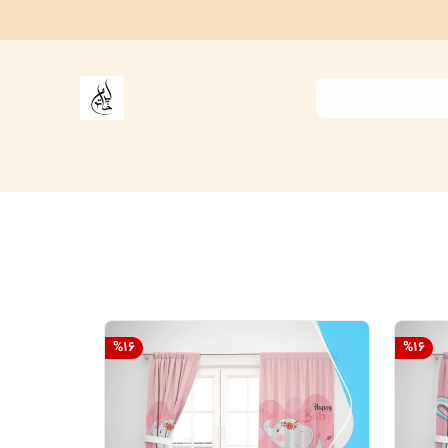
%
16
%
16